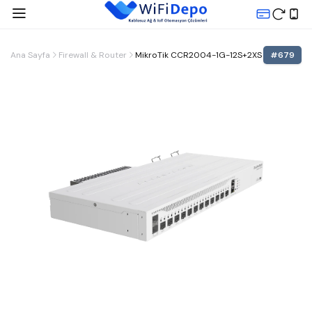
Ana Sayfa
Firewall & Router
MikroTik CCR2004-1G-12S+2XS
#
679