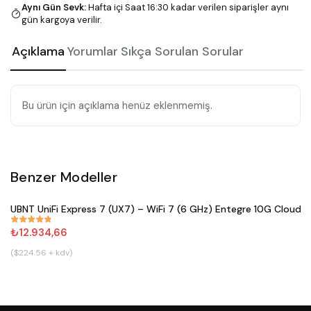
Aynı Gün Sevk
:
Hafta içi Saat 16:30 kadar verilen siparişler aynı
gün kargoya verilir.
Açıklama
Yorumlar
Sıkça Sorulan Sorular
Bu ürün için açıklama henüz eklenmemiş.
Benzer Modeller
Satın Al
UBNT UniFi Express 7 (UX7) – WiFi 7 (6 GHz) Entegre 10G Cloud 
#
833
₺12.934,66
($224.56 + kdv)