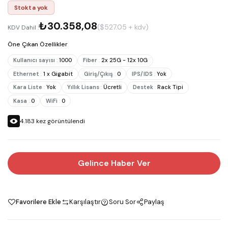
Stokta yok
₺30.358,08
($527.05 + kdv)
KDV Dahil :
Öne Çıkan Özellikler
Kullanıcı sayısı
:
1000
Fiber
:
2x 25G - 12x 10G
Ethernet
:
1 x Gigabit
Giriş/Çıkış
:
0
IPS/IDS
:
Yok
Kara Liste
:
Yok
Yıllık Lisans
:
Ücretli
Destek
:
Rack Tipi
Kasa
:
0
WiFi
:
0
4.183
kez görüntülendi
Gelince Haber Ver
Favorilere Ekle
Karşılaştır
Soru Sor
Paylaş