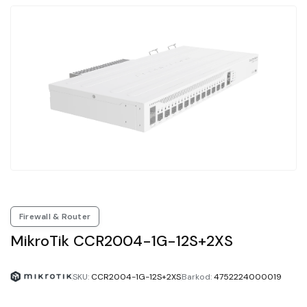
Firewall & Router
MikroTik CCR2004-1G-12S+2XS
SKU
:
CCR2004-1G-12S+2XS
Barkod
:
4752224000019