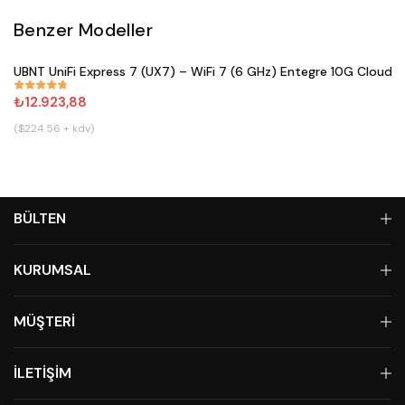
Benzer Modeller
Satın Al
UBNT UniFi Express 7 (UX7) – WiFi 7 (6 GHz) Entegre 10G Cloud 
#
833
₺12.923,88
($224.56 + kdv)
BÜLTEN
KURUMSAL
MÜŞTERİ
İLETİŞİM