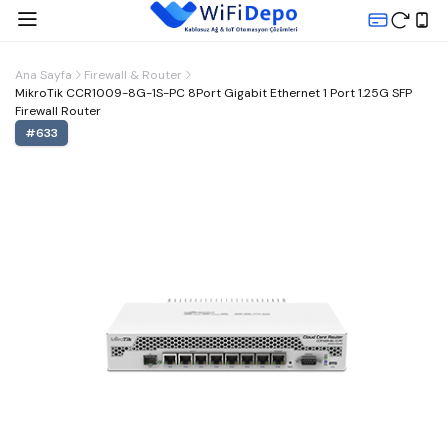
Ana Sayfa
Firewall & Router
MikroTik CCR1009-8G-1S-PC 8Port Gigabit Ethernet 1 Port 1.25G SFP
Firewall Router
#
633