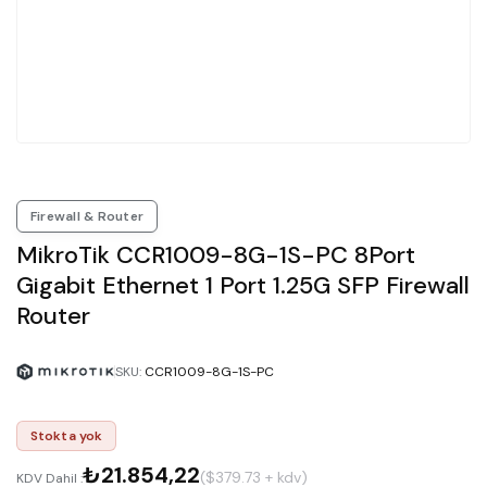
Firewall & Router
MikroTik CCR1009-8G-1S-PC 8Port
Gigabit Ethernet 1 Port 1.25G SFP Firewall
Router
SKU
:
CCR1009-8G-1S-PC
Stokta yok
₺21.854,22
($379.73 + kdv)
KDV Dahil :