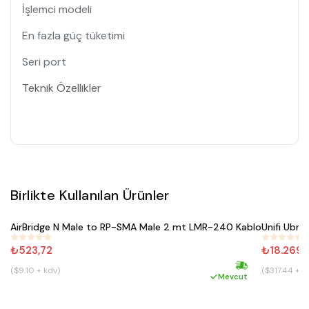
İşlemci modeli
En fazla güç tüketimi
Seri port
Teknik Özellikler
Birlikte Kullanılan Ürünler
Satın Al
AirBridge N Male to RP-SMA Male 2 mt LMR-240 Kablo
Unifi Ubn
#
352
#
263
₺523,72
₺18.269,
($9.10 + kdv)
($317.44 + k
Hızlı kargo
Mevcut