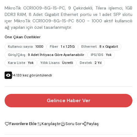
MikroTik CCR1009-8G-1S-PC, 9 Çekirdekli, Tilera işlemci, 1GB
DDR3 RAM, 8 Adet Gigabit Ethernet portu ve 1 adet SFP slotu
içer MikroTik CCR1009-8G-1S-PC 800 - 1000 aktif kullanıcılı
ağ yapıları için özel tasarlanmıştır.
Öne Çıkan Özellikler
Kullanıcı sayısı
:
1000
Fiber
:
1 x 1.25G
Ethernet
:
8 x Gigabit
Giriş/Çıkış
:
9 Adet İhtiyaca Göre Ayarlanabilir
IPS/IDS
:
Yok
Kara Liste
:
Yok
Yıllık Lisans
:
Ücretli
Destek
:
2 Yıl
14.133
kez görüntülendi
Gelince Haber Ver
Favorilere Ekle
Karşılaştır
Soru Sor
Paylaş