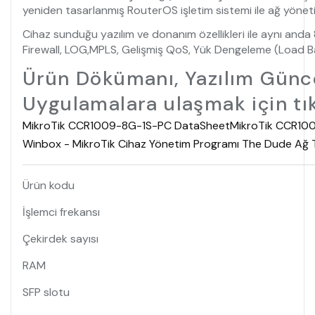
yeniden tasarlanmış RouterOS işletim sistemi ile ağ yönetim
Cihaz sunduğu yazılım ve donanım özellikleri ile aynı anda 
Firewall, LOG,MPLS, Gelişmiş QoS, Yük Dengeleme (Load Bal
Ürün Dökümanı, Yazılım Günce
Uygulamalara ulaşmak için tık
MikroTik CCR1009-8G-1S-PC DataSheet
MikroTik CCR1009
Winbox - MikroTik Cihaz Yönetim Programı
The Dude Ağ T
Ürün kodu
İşlemci frekansı
Çekirdek sayısı
RAM
SFP slotu