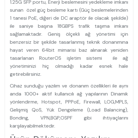
1.25G SFP portu, Enerji beslemesini yedekleme imkanı
sunan özel güç besleme kartı (Güç beslemelerinden
1 tanesi PoE, diğeri de DC araptör ile olacak şekilde)
ile saniye başına 18GBPS trafik taşıma imkanı
sağlamaktadır. Geniş ölçekli ağ yönetimi için
benzersiz bir şekilde tasarlanmış teknik donanımına
hayat veren 64bit mimarisi baz alınarak yeniden
tasarlanan RouterOS işletim sistemi ile ağ
yönetiminizi hiç olmadığı kadar esnek hale
getirebilirsiniz.
Cihaz sunduğu yazılım ve donanım özellikleri ile aynı
anda 1000+ aktif kullanıcılı ağ yapılarının Dinamik
yönlendirme, Hotspot, PPPoE, Firewall, LOG,MPLS,
Gelişmiş QoS, Yük Dengeleme (Load Balancing),
Bonding, VPN,BGP,OSPF gibi ihtiyaçlarını
karşılayabilmektedir.