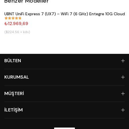
Benzer Modeller
Satın Al
UBNT UniFi Express 7 (UX7) – WiFi 7 (6 GHz) Entegre 10G Cloud 
#
833
₺12.969,69
($224.56 + kdv)
BÜLTEN
KURUMSAL
MÜŞTERİ
İLETİŞİM