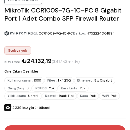
MikroTik CCR1009-7G-1C-PC 8 Gigabit
Port 1 Adet Combo SFP Firewall Router
SKU
:
CCR1009-7G-1C-PC
Barkod
:
4752224001894
Stokta yok
₺24.132,19
($417.83 + kdv)
KDV Dahil :
Öne Çıkan Özellikler
Kullanıcı sayısı
:
1000
Fiber
:
1 x 1.25G
Ethernet
:
8 x Gigabit
Giriş/Çıkış
:
0
IPS/IDS
:
Yok
Kara Liste
:
Yok
Yıllık Lisans
:
Ücretli
Destek
:
Rack Tipi
Kasa
:
Yok
WiFi
:
Yok
12.235
kez görüntülendi