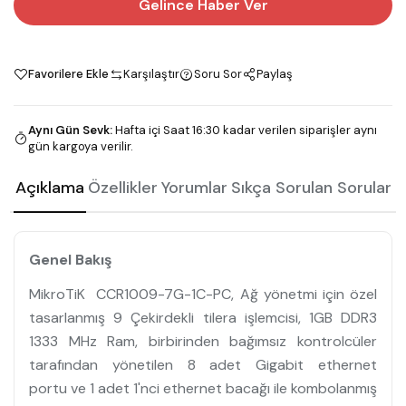
Gelince Haber Ver
Favorilere Ekle
Karşılaştır
Soru Sor
Paylaş
Aynı Gün Sevk
:
Hafta içi Saat 16:30 kadar verilen siparişler aynı
gün kargoya verilir.
Açıklama
Özellikler
Yorumlar
Sıkça Sorulan Sorular
Genel Bakış
MikroTiK CCR1009-7G-1C-PC, Ağ yönetmi için özel
tasarlanmış 9 Çekirdekli tilera işlemcisi, 1GB DDR3
1333 MHz Ram, birbirinden bağımsız kontrolcüler
tarafından yönetilen 8 adet Gigabit ethernet
portu ve 1 adet 1'nci ethernet bacağı ile kombolanmış