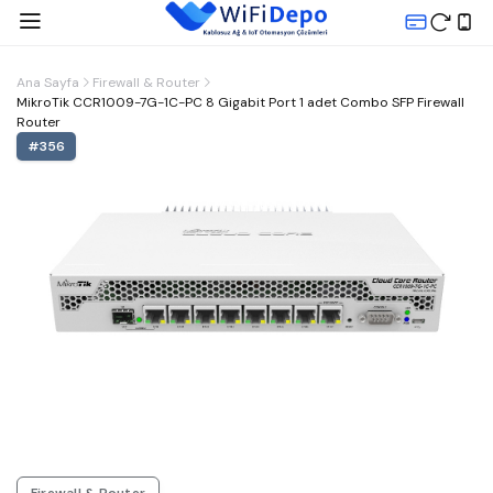
Ana Sayfa
Firewall & Router
MikroTik CCR1009-7G-1C-PC 8 Gigabit Port 1 adet Combo SFP Firewall
Router
#
356
Firewall & Router