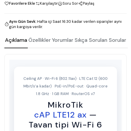
Favorilere Ekle
Karşılaştır
Soru Sor
Paylaş
Aynı Gün Sevk
:
Hafta içi Saat 16:30 kadar verilen siparişler aynı
gün kargoya verilir.
Açıklama
Özellikler
Yorumlar
Sıkça Sorulan Sorular
Ceiling AP · Wi-Fi 6 (802.11ax) · LTE Cat 12 (600
Mbit/s’a kadar) · PoE-in/PoE-out · Quad-core
1.8 GHz · 1 GB RAM · RouterOS v7
MikroTik
cAP LTE12 ax
—
Tavan tipi Wi-Fi 6