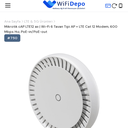
Ana Sayfa
LTE & 5G Ürünleri
Mikrotik cAP LTE12 ax | Wi-Fi 6 Tavan Tipi AP + LTE Cat 12 Modem, 600
Mbps Hız, PoE-in/PoE-out
#
750