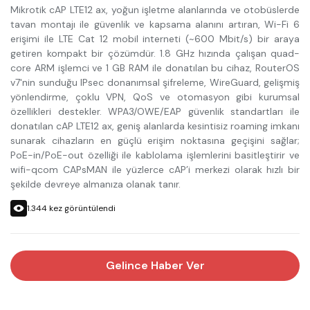
Mikrotik cAP LTE12 ax, yoğun işletme alanlarında ve otobüslerde
tavan montajı ile güvenlik ve kapsama alanını artıran, Wi-Fi 6
erişimi ile LTE Cat 12 mobil interneti (~600 Mbit/s) bir araya
getiren kompakt bir çözümdür. 1.8 GHz hızında çalışan quad-
core ARM işlemci ve 1 GB RAM ile donatılan bu cihaz, RouterOS
v7'nin sunduğu IPsec donanımsal şifreleme, WireGuard, gelişmiş
yönlendirme, çoklu VPN, QoS ve otomasyon gibi kurumsal
özellikleri destekler. WPA3/OWE/EAP güvenlik standartları ile
donatılan cAP LTE12 ax, geniş alanlarda kesintisiz roaming imkanı
sunarak cihazların en güçlü erişim noktasına geçişini sağlar;
PoE-in/PoE-out özelliği ile kablolama işlemlerini basitleştirir ve
wifi-qcom CAPsMAN ile yüzlerce cAP’i merkezi olarak hızlı bir
şekilde devreye almanıza olanak tanır.
1.344
kez görüntülendi
Gelince Haber Ver