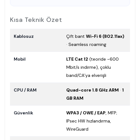
Kısa Teknik Özet
Kablosuz
Çift bant
Wi-Fi 6 (802.11ax)
· Seamless roaming
Mobil
LTE Cat 12
(teoride ~600
Mbit/s indirme), çoklu
band/CA’ya elverişli
CPU / RAM
Quad-core 1.8 GHz ARM
·
1
GB RAM
Güvenlik
WPA3 / OWE / EAP
, MFP;
IPsec HW hızlandırma,
WireGuard