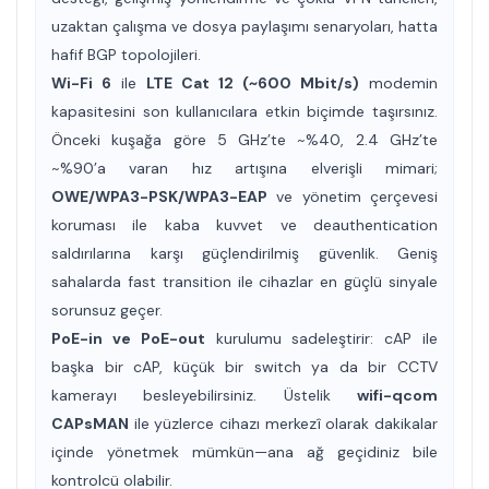
uzaktan çalışma ve dosya paylaşımı senaryoları, hatta
hafif BGP topolojileri.
Wi-Fi 6
ile
LTE Cat 12 (~600 Mbit/s)
modemin
kapasitesini son kullanıcılara etkin biçimde taşırsınız.
Önceki kuşağa göre 5 GHz’te
~%40
, 2.4 GHz’te
~%90
’a varan hız artışına elverişli mimari;
OWE/WPA3-PSK/WPA3-EAP
ve yönetim çerçevesi
koruması ile kaba kuvvet ve deauthentication
saldırılarına karşı güçlendirilmiş güvenlik. Geniş
sahalarda
fast transition
ile cihazlar en güçlü sinyale
sorunsuz geçer.
PoE-in ve PoE-out
kurulumu sadeleştirir: cAP ile
başka bir cAP, küçük bir switch ya da bir CCTV
kamerayı besleyebilirsiniz. Üstelik
wifi-qcom
CAPsMAN
ile yüzlerce cihazı merkezî olarak dakikalar
içinde yönetmek mümkün—ana ağ geçidiniz bile
kontrolcü olabilir.