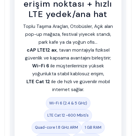
erişim noktası + hızlı
LTE yedek/ana hat
Toplu Taşıma Araçları, Otobüsler, Açık alan
pop-up mağaza, festival yiyecek standı,
park kafe ya da yoğun ofis…
cAP LTE12 ax
, tavan montajıyla fiziksel
güvenlik ve kapsama avantajını birleştirir;
Wi-Fi 6
ile müşterilerinize yüksek
yoğunlukta stabil kablosuz erişim,
LTE Cat 12
ile de hızlı ve güvenilir mobil
internet sağlar.
Wi-Fi 6 (2.4 & 5 GHz)
LTE Cat 12 ~600 Mbit/s
Quad-core 1.8 GHz ARM
1 GB RAM