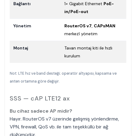
Bağlantı
1× Gigabit Ethernet
PoE-
in/PoE-out
Yönetim
RouterOS v7
,
CAPsMAN
merkezî yönetim
Montaj
Tavan montaj kiti ile hızlı
kurulum
Not: LTE hız ve band desteği; operatör altyapısı, kapsama ve
anten ortamına göre değişir.
SSS — cAP LTE12 ax
Bu cihaz sadece AP midir?
Hayır. RouterOS v7 üzerinde gelişmiş yönlendirme,
VPN, firewall, QoS vb. ile tam teşekküllü bir ağ
düğümüdür.