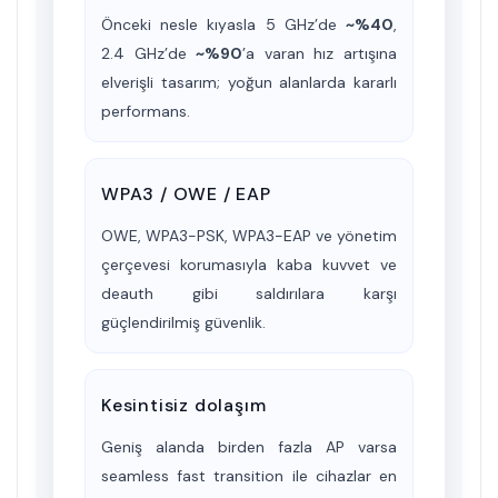
Önceki nesle kıyasla 5 GHz’de
~%40
,
2.4 GHz’de
~%90
’a varan hız artışına
elverişli tasarım; yoğun alanlarda kararlı
performans.
WPA3 / OWE / EAP
OWE, WPA3-PSK, WPA3-EAP ve yönetim
çerçevesi korumasıyla kaba kuvvet ve
deauth gibi saldırılara karşı
güçlendirilmiş güvenlik.
Kesintisiz dolaşım
Geniş alanda birden fazla AP varsa
seamless fast transition
ile cihazlar en