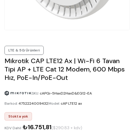
LTE & 5G Ürünleri
Mikrotik CAP LTE12 Ax | Wi-Fi 6 Tavan
Tipi AP + LTE Cat 12 Modem, 600 Mbps
Hız, PoE-In/PoE-Out
SKU
:
cAPGi-5HaxD2HaxD&EG12-EA
Barkod
:
4752224009432
Model
:
cAP LTE12 ax
Stokta yok
₺16.751,81
($290.83 + kdv)
KDV Dahil :