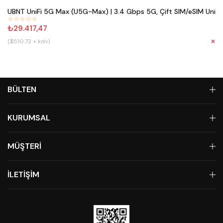
UBNT UniFi 5G Max (U5G-Max) | 3.4 Gbps 5G, Çift SIM/eSIM Uni
#
845
₺29.417,47
($510.72 + kdv)
Tü
BÜLTEN
KURUMSAL
MÜŞTERİ
İLETİŞİM