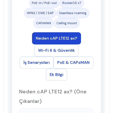
PoE-in / PoE-out
RouterOS v7
WPA3 / OWE / EAP
Seamless roaming
CAPsMAN
Ceiling mount
Neden cAP LTE12 ax?
Wi-Fi 6 & Güvenlik
İş Senaryoları
PoE & CAPsMAN
Ek Bilgi
Neden cAP LTE12 ax? (Öne
Çıkanlar)