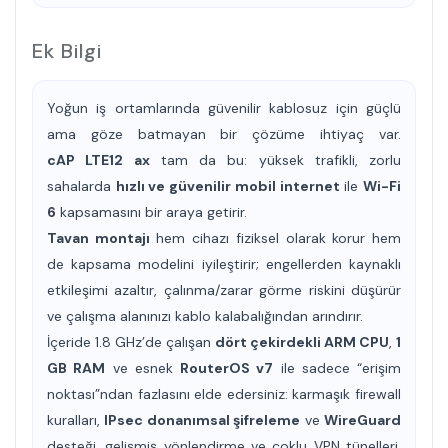
Ek Bilgi
Yoğun iş ortamlarında güvenilir kablosuz için güçlü
ama göze batmayan bir çözüme ihtiyaç var.
cAP LTE12 ax
tam da bu: yüksek trafikli, zorlu
sahalarda
hızlı ve güvenilir mobil internet
ile
Wi-Fi
6
kapsamasını bir araya getirir.
Tavan montajı
hem cihazı fiziksel olarak korur hem
de kapsama modelini iyileştirir; engellerden kaynaklı
etkileşimi azaltır, çalınma/zarar görme riskini düşürür
ve çalışma alanınızı kablo kalabalığından arındırır.
İçeride 1.8 GHz’de çalışan
dört çekirdekli ARM CPU
,
1
GB RAM
ve esnek
RouterOS v7
ile sadece “erişim
noktası”ndan fazlasını elde edersiniz: karmaşık firewall
kuralları,
IPsec donanımsal şifreleme
ve
WireGuard
desteği, gelişmiş yönlendirme ve çoklu VPN tünelleri,