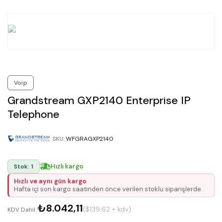
Voip
Grandstream GXP2140 Enterprise IP
Telephone
SKU
:
WFGRAGXP2140
Hızlı kargo
Stok: 1
Hızlı ve aynı gün kargo
Hafta içi son kargo saatinden önce verilen stoklu siparişlerde.
₺8.042,11
($139.62 + kdv)
KDV Dahil :