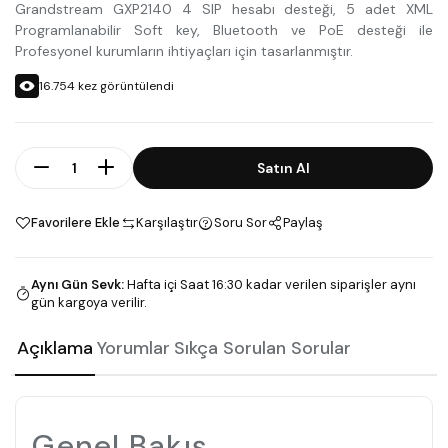
Grandstream GXP2140 4 SIP hesabı desteği, 5 adet XML
Programlanabilir Soft key, Bluetooth ve PoE desteği ile
Profesyonel kurumların ihtiyaçları için tasarlanmıştır.
16.754
kez görüntülendi
Adet
Satın Al
Favorilere Ekle
Karşılaştır
Soru Sor
Paylaş
Aynı Gün Sevk
:
Hafta içi Saat 16:30 kadar verilen siparişler aynı
gün kargoya verilir.
Açıklama
Yorumlar
Sıkça Sorulan Sorular
Genel Bakış