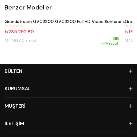
Benzer Modeller
Satın Al
Grandstream GVC3200 GVC3200 Full HD Video Konferans
Grand
#
588
#
586
₺285.292,80
₺16.
($4,953.00 + kdv)
($292.
Hızlı kargo
Mevcut
BÜLTEN
KURUMSAL
MÜŞTERİ
İLETİŞİM