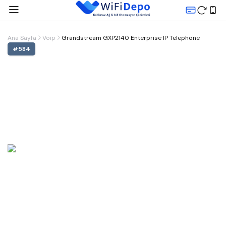
Ana Sayfa
Voip
Grandstream GXP2140 Enterprise IP Telephone
#
584