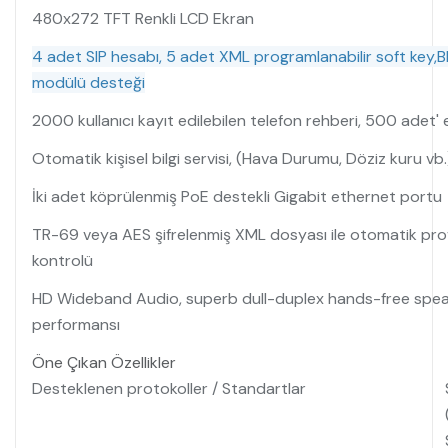
480x272 TFT Renkli LCD Ekran
4 adet SIP hesabı, 5 adet XML programlanabilir soft key,
modülü desteği
2000 kullanıcı kayıt edilebilen telefon rehberi, 500 adet'
Otomatik kişisel bilgi servisi, (Hava Durumu, Döziz kuru vb.), k
İki adet köprülenmiş PoE destekli Gigabit ethernet portu
TR-69 veya AES şifrelenmiş XML dosyası ile otomatik provi
kontrolü
HD Wideband Audio, superb dull-duplex hands-free speake
performansı
Öne Çıkan Özellikler
Desteklenen protokoller / Standartlar