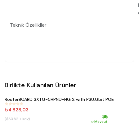
Teknik Özellikller
Birlikte Kullanılan Ürünler
Satın Al
RouterBOARD SXTG-5HPND-HGr2 with PSU.Gbit POE
#
493
₺4.828,03
($83.82 + kdv)
Hızlı kargo
Mevcut