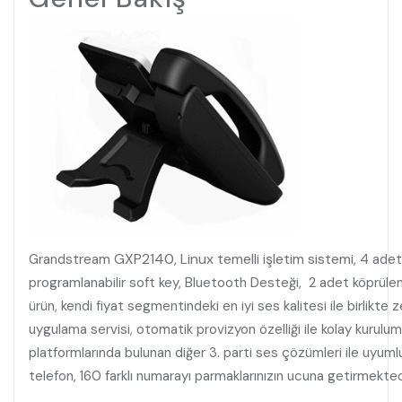
GXP2140, Linux temelli işletim sistemi,
Grandstream
4 adet
programlanabilir soft key, Bluetooth Desteği, 2 adet köprüle
ürün, kendi fiyat segmentindeki en iyi ses kalitesi ile birlikte z
uygulama servisi, otomatik provizyon özelliği ile kolay kurulum i
platformlarında bulunan diğer 3. parti ses çözümleri ile uy
telefon, 160 farklı numarayı 