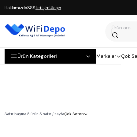
Hakkımızda
SSS
İletişim
Ulaşın
Ürün Kategorileri
Markalar
Çok Sa
Çok Satan
Satır başına
5
ürün
·
5
satır / sayfa