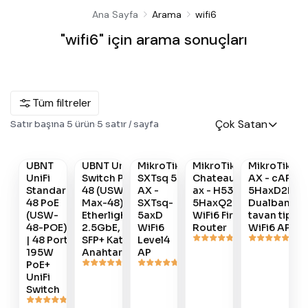
Ana Sayfa
Arama
wifi6
"wifi6" için arama sonuçları
Tüm filtreler
Çok Satan
Satır başına
5
ürün
·
5
satır / sayfa
Satın
Satın
Satın
Satın
Satın
Al
Al
Al
Al
Al
#
UBNT
861
#
UBNT UniFi
852
#
MikroTik
422
#
MikroTik
416
#
MikroTik cA
401
UniFi
Switch Pro Max
SXTsq 5
Chateau PRO
AX - cAPGi-
Standard
48 (USW-Pro-
AX -
ax - H53UiG-
5HaxD2Hax
48 PoE
Max-48) |
SXTsq-
5HaxQ2HaxQ
Dualband
(USW-
Etherlighting™,
5axD
WiFi6 Firewall
tavan tipi
48-POE)
2.5GbE, 10G
WiFi6
Router
WiFi6 AP
| 48 Port
SFP+ Katman 3
Level4
195W
Anahtar
AP
PoE+
UniFi
Switch