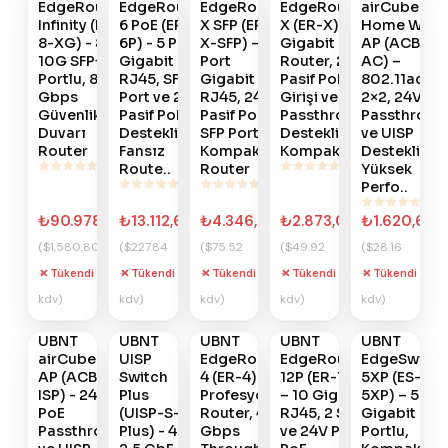
EdgeRouter
EdgeRouter
EdgeRouter
EdgeRouter
airCube
Infinity (ER-
6 PoE (ER-
X SFP (ER-
X (ER-X) –
Home WiFi
8-XG) - 8x
6P) - 5 Port
X-SFP) – 5
Gigabit
AP (ACB-
10G SFP+
Gigabit
Port
Router, 24V
AC) –
Portlu, 80
RJ45, SFP
Gigabit
Pasif PoE
802.11ac
Gbps
Port ve 24V
RJ45, 24V
Girişi ve PoE
2×2, 24V Po
Güvenlik
Pasif PoE
Pasif PoE ve
Passthrough
Passthroug
Duvarı
Destekli
SFP Portlu
Destekli
ve UISP
Router
Fansız
Kompakt
Kompakt ..
Destekli
Route..
Router
Yüksek
Perfo..
₺90.978,20
₺13.112,65
₺4.346,33
₺2.873,00
₺1.620,66
($1,580.80
($227.84
($75.52
($49.92
($28.16
+
+
+
+
+
Tükendi
Tükendi
Tükendi
Tükendi
Tükendi
Gelince
Gelince
Gelince
Gelince
Gelince
kdv)
kdv)
kdv)
kdv)
kdv)
Haber
Haber
Haber
Haber
Haber
Ver
Ver
Ver
Ver
Ver
#
UBNT
895
#
UBNT
894
#
UBNT
893
#
UBNT
891
#
UBNT
890
airCube ISP
UISP
EdgeRouter
EdgeRouter
EdgeSwitch
AP (ACB-
Switch
4 (ER-4) -
12P (ER-12P)
5XP (ES-
ISP) - 24V
Plus
Profesyonel
– 10 Gigabit
5XP) – 5
PoE
(UISP-S-
Router, 4
RJ45, 2 SFP
Gigabit PoE
Passthrough
Plus) - 4×
Gbps
ve 24V Pasif
Portlu,