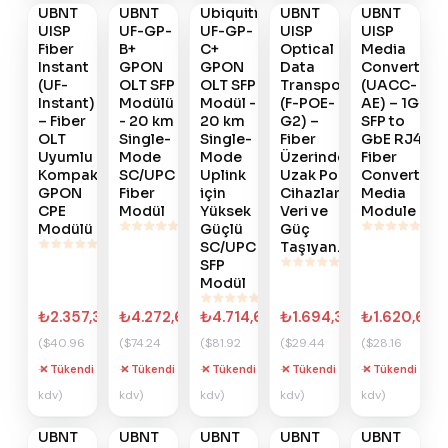
Ver
Ver
Ver
Ver
Ver
#
UBNT
905
#
UBNT
904
#
Ubiquiti
903
#
UBNT
902
#
UBNT
901
UISP
UF-GP-
UF-GP-
UISP
UISP
Fiber
B+
C+
Optical
Media
Instant
GPON
GPON
Data
Converter
(UF-
OLT SFP
OLT SFP
Transport
(UACC-
Instant)
Modülü
Modül -
(F-POE-
AE) – 1G
– Fiber
- 20 km
20 km
G2) –
SFP to
OLT
Single-
Single-
Fiber
GbE RJ45
Uyumlu
Mode
Mode
Üzerinden
Fiber
Kompakt
SC/UPC
Uplink
Uzak PoE
Converter
GPON
Fiber
için
Cihazlara
Media
CPE
Modül
Yüksek
Veri ve
Module
Modülü
Güçlü
Güç
SC/UPC
Taşıyan..
SFP
Modül
₺2.357,33
₺4.272,66
₺4.714,66
₺1.694,33
₺1.620,66
($40.96
($74.24
($81.92
($29.44
($28.16
+
+
+
+
+
Tükendi
Tükendi
Tükendi
Tükendi
Tükendi
Gelince
Gelince
Gelince
Gelince
Gelince
kdv)
kdv)
kdv)
kdv)
kdv)
Haber
Haber
Haber
Haber
Haber
Ver
Ver
Ver
Ver
Ver
#
UBNT
900
#
UBNT
899
#
UBNT
898
#
UBNT
897
#
UBNT
896