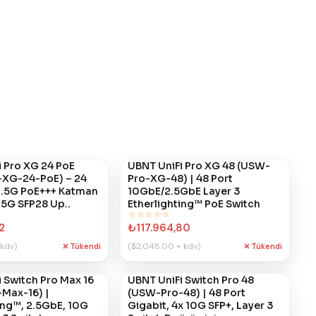
 Pro XG 24 PoE
#
UBNT UniFi Pro XG 48 (USW-
868
XG-24-PoE) – 24
Pro-XG-48) | 48 Port
2.5G PoE+++ Katman
10GbE/2.5GbE Layer 3
25G SFP28 Up..
Etherlighting™ PoE Switch
2
₺117.964,80
 kdv)
($2,048.00 + kdv)
Tükendi
Tükendi
 Switch Pro Max 16
#
UBNT UniFi Switch Pro 48
849
Max-16) |
(USW-Pro-48) | 48 Port
ing™, 2.5GbE, 10G
Gigabit, 4x 10G SFP+, Layer 3