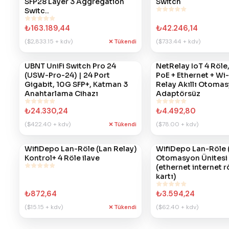
SFP28 Layer 3 Aggregation
Switch
Switc..
₺163.189,44
₺42.246,14
($2,833.15 + kdv)
($733.44 + kdv)
Tükendi
#
UBNT UniFi Switch Pro 24
848
#
NetRelay IoT 4 Röle
681
(USW-Pro-24) | 24 Port
PoE + Ethernet + Wi
Gigabit, 10G SFP+, Katman 3
Relay Akıllı Otomas
Anahtarlama Cihazı
Adaptörsüz
₺24.330,24
₺4.492,80
($422.40 + kdv)
($78.00 + kdv)
Tükendi
#
WifiDepo Lan-Röle (Lan Relay)
231
#
WifiDepo Lan-Röle 
230
Kontrol+ 4 Röle ilave
Otomasyon Ünitesi
(ethernet internet r
kartı)
₺872,64
₺3.594,24
($15.15 + kdv)
($62.40 + kdv)
Tükendi