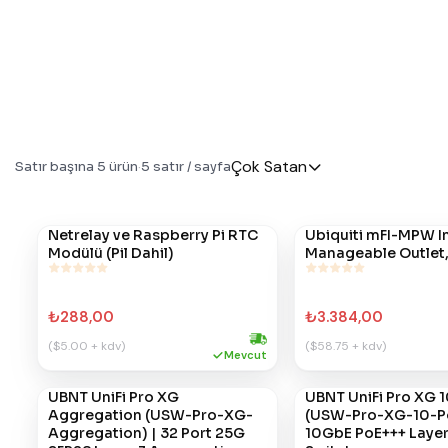
Çok Satan
Satır başına
5
ürün
·
5
satır / sayfa
#
Netrelay ve Raspberry Pi RTC
911
#
Ubiquiti mFI-MPW I
522
Modülü (Pil Dahil)
Manageable Outlet,
₺288,00
₺3.384,00
($5.00 + kdv)
($58.75 + kdv)
Hızlı kargo
Mevcut
#
UBNT UniFi Pro XG
866
#
UBNT UniFi Pro XG 
863
Aggregation (USW-Pro-XG-
(USW-Pro-XG-10-Po
Aggregation) | 32 Port 25G
10GbE PoE+++ Layer 