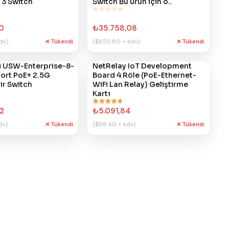
 3 Switch
Switch Bu ürün için o..
0
₺35.758,08
dv)
($620.80 + kdv)
Tükendi
Tükendi
i USW-Enterprise-8-
#
NetRelay IoT Development
382
ort PoE+ 2.5G
Board 4 Röle (PoE-Ethernet-
lir Switch
WiFi Lan Relay) Geliştirme
Kartı
2
₺5.091,84
dv)
($88.40 + kdv)
Tükendi
Tükendi