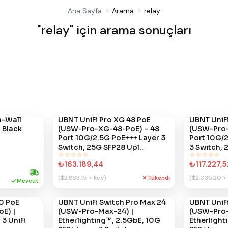
Ana Sayfa
Arama
relay
"relay" için arama sonuçları
n-Wall
#
UBNT UniFi Pro XG 48 PoE
872
#
UBNT UniFi
871
 Black
(USW-Pro-XG-48-PoE) – 48
(USW-Pro-
Port 10G/2.5G PoE+++ Layer 3
Port 10G/
Switch, 25G SFP28 Upl..
3 Switch, 
₺163.189,44
₺117.227,5
($2,833.15 + kdv)
($2,035.20 +
Hızlı kargo
Tükendi
Mevcut
10 PoE
#
UBNT UniFi Switch Pro Max 24
851
#
UBNT UniFi
850
E) |
(USW-Pro-Max-24) |
(USW-Pro-
3 UniFi
Etherlighting™, 2.5GbE, 10G
Etherlight