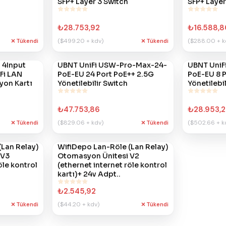
SFP+ Layer 3 Switch
SFP+ Layer
₺28.753,92
₺16.588,8
($499.20 + kdv)
($288.00 + k
Tükendi
Tükendi
, 4Input
#
UBNT UniFi USW-Pro-Max-24-
410
#
UBNT UniF
409
-Fi LAN
PoE-EU 24 Port PoE++ 2.5G
PoE-EU 8 P
yon Kartı
Yönetilebilir Switch
Yönetilebi
₺47.753,86
₺28.953,2
($829.06 + kdv)
($502.66 + k
Tükendi
Tükendi
(Lan Relay)
#
WifiDepo Lan-Röle (Lan Relay)
141
 V3
Otomasyon Ünitesi V2
öle kontrol
(ethernet internet röle kontrol
kartı)+ 24v Adpt..
₺2.545,92
($44.20 + kdv)
Tükendi
Tükendi